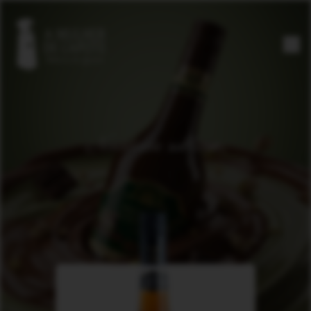
Dê mais sabor à sua imaginação.