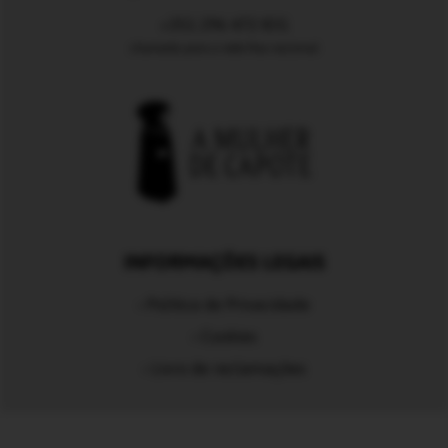
+351 296 472 831
chamada para a rede fixa nacional
INFORMAÇÕES LEGAIS
›
Política de Privacidade
›
Cookies
›
Livro de reclamações